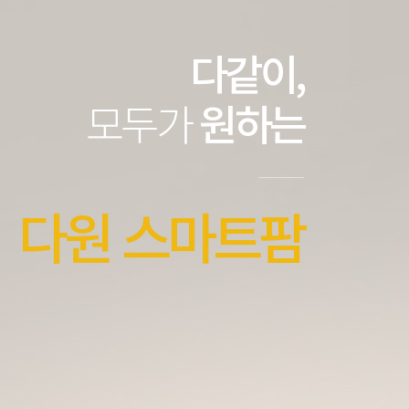
다같이,
모두가
원하는
다원 스마트팜